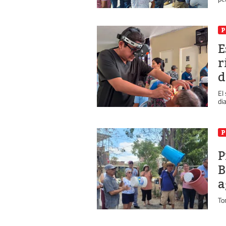
P
E
r
d
El
di
P
P
B
a
To