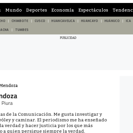
ú
Mundo
Deportes
Economía
Espectáculos
Tendenc
CHO
CHIMBOTE
CUSCO
HUANCAVELICA
HUANCAYO
HUÁNUCO
ICA
TACNA
TUMBES
 Mendoza
ndoza
 Piura
ias de la Comunicación. Me gusta investigar y
r vóley y caminar. El periodismo me ha enseñado
la verdad y hacer justicia por los que más
o a quien persigue siempre la verdad.