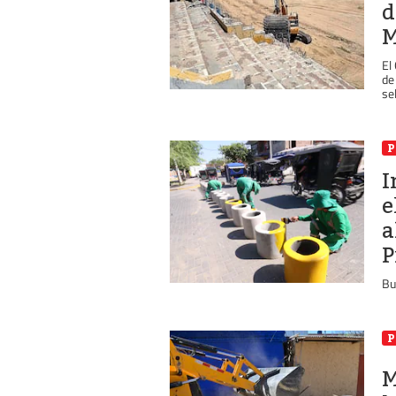
d
M
El
de
se
P
I
e
a
P
Bu
P
M