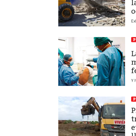
l
o
Ex
P
L
m
f
Y 
P
P
t
e
l