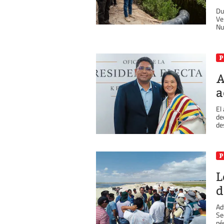
Du
Ve
Nu
P
A
a
El
de
de
P
L
d
Ad
Se
pér