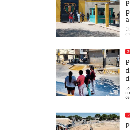
P
p
a
El
en
P
P
d
d
Lo
oc
de 
P
P