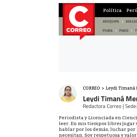
Política
Per
AREQUIPA
AYACU
PIURA
PUNO
CORREO
>
Leydi Timaná
Leydi Timaná Me
Redactora Correo | Sede:
Periodista y Licenciada en Cienc
leer. En mis tiempos libres juga
hablar por los demás, luchar por 
necesitan. Soy respetuosa y valor