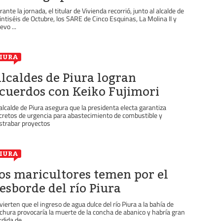
rante la jornada, el titular de Vivienda recorrió, junto al alcalde de
intiséis de Octubre, los SARE de Cinco Esquinas, La Molina II y
evo ...
IURA
lcaldes de Piura logran
cuerdos con Keiko Fujimori
 alcalde de Piura asegura que la presidenta electa garantiza
cretos de urgencia para abastecimiento de combustible y
strabar proyectos
IURA
os maricultores temen por el
esborde del río Piura
vierten que el ingreso de agua dulce del río Piura a la bahía de
chura provocaría la muerte de la concha de abanico y habría gran
dida de ...