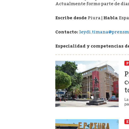
Actualmente formo parte de diar
Escribe desde
Piura
|
Habla
Espa
Contacto:
leydi.timana@prensm
Especialidad y competencias d
P
P
c
t
La
pa
E