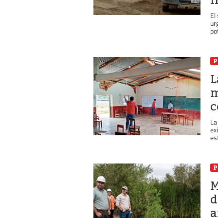
El
ur
pot
P
L
m
c
La
ex
es
P
M
d
a