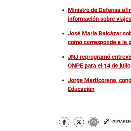
Ministro de Defensa afi
información sobre viaje
José María Balcázar sob
como corresponde a la 
JNJ reprogramó entrevist
ONPE para el 14 de julio
Jorge Marticorena, cong
Educación
COPIAR E