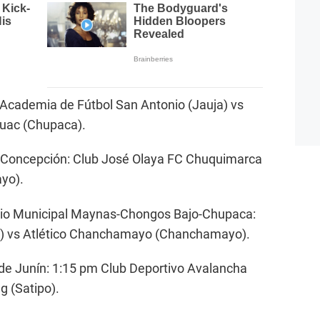
Academia de Fútbol San Antonio (Jauja) vs
huac (Chupaca).
r-Concepción: Club José Olaya FC Chuquimarca
yo).
adio Municipal Maynas-Chongos Bajo-Chupaca:
ca) vs Atlético Chanchamayo (Chanchamayo).
de Junín: 1:15 pm Club Deportivo Avalancha
g (Satipo).