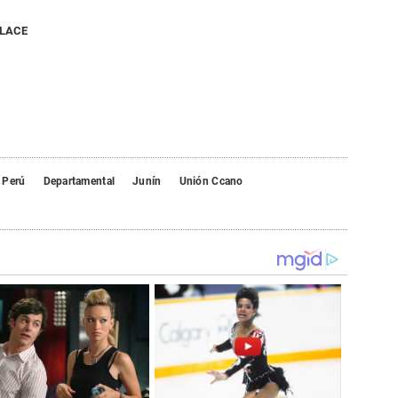
NLACE
 Perú
Departamental
Junín
Unión Ccano