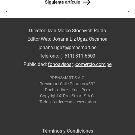
Siguiente artículo
Director: Iván Marco Slocovich Pardo
Editor Web: Johana Liz Ugaz Oscanoa
johana.ugaz@prensmart.pe
Teléfono: (+511) 311 6500
Publicidad:
fonoavisos@comercio.com.pe
PRENSMART S.A.C.
Prensmart Calle Paracas #532
Pueblo Libre, Lima - Perú
Copyright © PrenSmart S.A.C.
Todos los derechos reservados
Términos y Condiciones