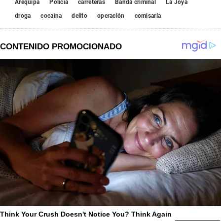
Arequipa
Policía
carreteras
Banda criminal
La Joya
droga
cocaína
delito
operación
comisaría