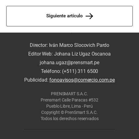
Siguiente artículo
Director: Iván Marco Slocovich Pardo
Editor Web: Johana Liz Ugaz Oscanoa
johana.ugaz@prensmart.pe
Teléfono: (+511) 311 6500
Publicidad:
fonoavisos@comercio.com.pe
PRENSMART S.A.C.
Prensmart Calle Paracas #532
Pueblo Libre, Lima - Perú
Copyright © PrenSmart S.A.C.
Todos los derechos reservados