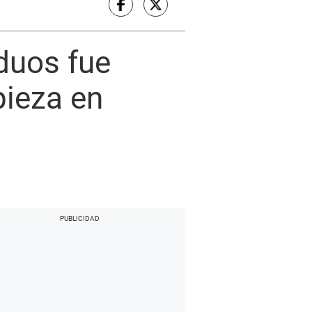
duos fue
pieza en