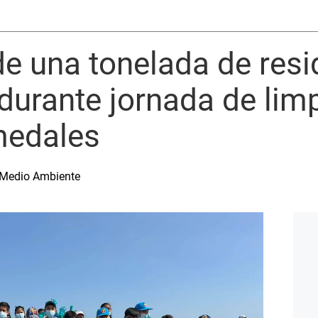
e una tonelada de resi
durante jornada de lim
medales
l Medio Ambiente