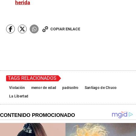
herida
COPIAR ENLACE
TAGS RELACIONADOS
Violación
menor de edad
padrastro
Santiago de Chuco
La Libertad