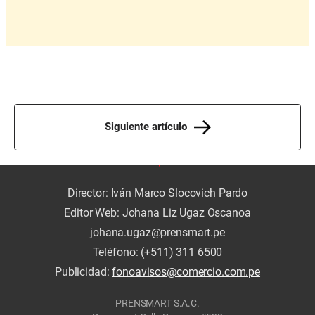
Siguiente artículo
Director: Iván Marco Slocovich Pardo
Editor Web: Johana Liz Ugaz Oscanoa
johana.ugaz@prensmart.pe
Teléfono: (+511) 311 6500
Publicidad:
fonoavisos@comercio.com.pe
PRENSMART S.A.C.