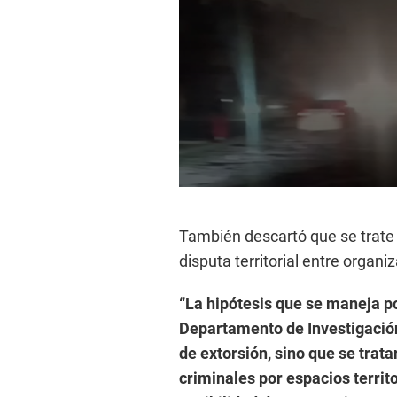
0
s
e
También descartó que se trate 
c
o
disputa territorial entre organi
n
d
s
“La hipótesis que se maneja po
o
f
Departamento de Investigación
1
5
de extorsión, sino que se trat
s
criminales por espacios territ
e
c