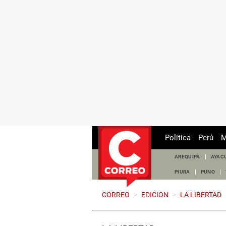
Política
Perú
M
AREQUIPA
AYAC
PIURA
PUNO
CORREO
>
EDICION
>
LA LIBERTAD