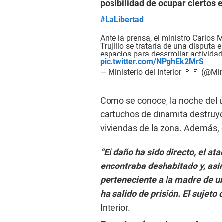
posibilidad de ocupar ciertos e
o
n
#LaLibertad
d
s
V
Ante la prensa, el ministro Carlos
o
Trujillo se trataría de una disputa
l
espacios para desarrollar activida
u
pic.twitter.com/NPghEk2MrS
m
— Ministerio del Interior 🇵🇪 (@Mi
e
9
0
Como se conoce, la noche del ú
%
cartuchos de dinamita destruyó
viviendas de la zona. Además, 
“El daño ha sido directo, el a
encontraba deshabitado y, asi
perteneciente a la madre de u
ha salido de prisión. El sujet
Interior.