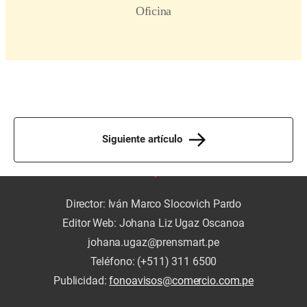
Siguiente artículo
Director: Iván Marco Slocovich Pardo
Editor Web: Johana Liz Ugaz Oscanoa
johana.ugaz@prensmart.pe
Teléfono: (+511) 311 6500
Publicidad:
fonoavisos@comercio.com.pe