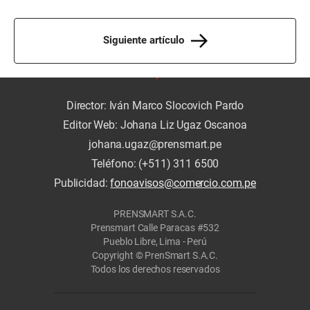
Siguiente artículo
Director: Iván Marco Slocovich Pardo
Editor Web: Johana Liz Ugaz Oscanoa
johana.ugaz@prensmart.pe
Teléfono: (+511) 311 6500
Publicidad:
fonoavisos@comercio.com.pe
PRENSMART S.A.C.
Prensmart Calle Paracas #532
Pueblo Libre, Lima - Perú
Copyright © PrenSmart S.A.C.
Todos los derechos reservados