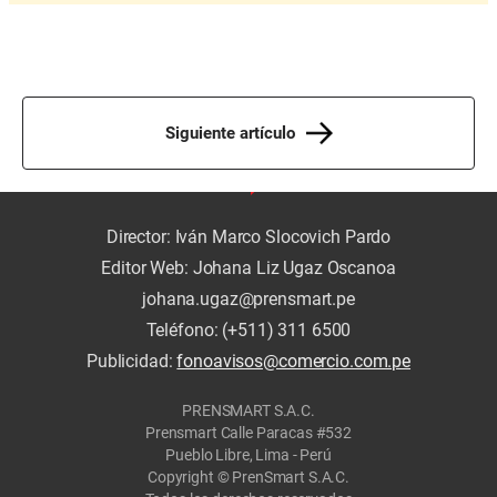
Siguiente artículo
Director: Iván Marco Slocovich Pardo
Editor Web: Johana Liz Ugaz Oscanoa
johana.ugaz@prensmart.pe
Teléfono: (+511) 311 6500
Publicidad:
fonoavisos@comercio.com.pe
PRENSMART S.A.C.
Prensmart Calle Paracas #532
Pueblo Libre, Lima - Perú
Copyright © PrenSmart S.A.C.