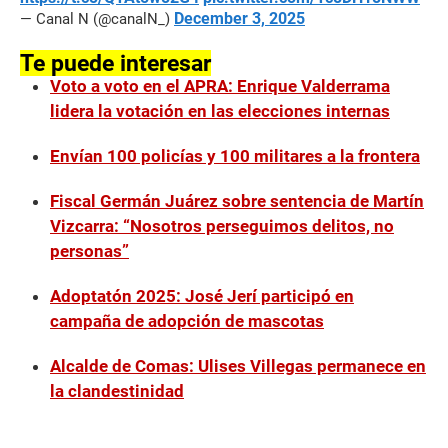
December 3, 2025
— Canal N (@canalN_)
Te puede interesar
Voto a voto en el APRA: Enrique Valderrama
lidera la votación en las elecciones internas
Envían 100 policías y 100 militares a la frontera
Fiscal Germán Juárez sobre sentencia de Martín
Vizcarra: “Nosotros perseguimos delitos, no
personas”
Adoptatón 2025: José Jerí participó en
campaña de adopción de mascotas
Alcalde de Comas: Ulises Villegas permanece en
la clandestinidad