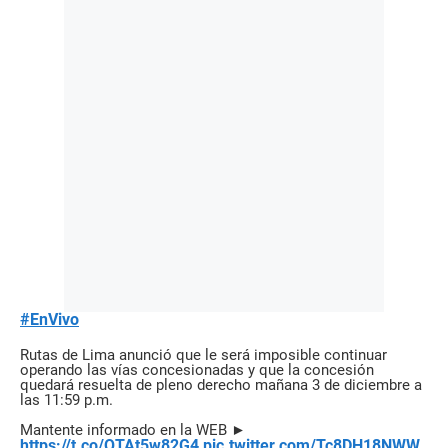
#EnVivo
Rutas de Lima anunció que le será imposible continuar
operando las vías concesionadas y que la concesión
quedará resuelta de pleno derecho mañana 3 de diciembre a
las 11:59 p.m.
Mantente informado en la WEB ►
https://t.co/QTAt5w82G4
pic.twitter.com/Tc8DH18NWW