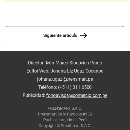
Siguiente artículo
Director: Iván Marco Slocovich Pardo
Editor Web: Johana Liz Ugaz Oscanoa
johana.ugaz@prensmart.pe
Teléfono: (+511) 311 6500
Publicidad:
fonoavisos@comercio.com.pe
PRENSMART S.A.C.
Prensmart Calle Paracas #532
Pueblo Libre, Lima - Perú
Copyright © PrenSmart S.A.C.