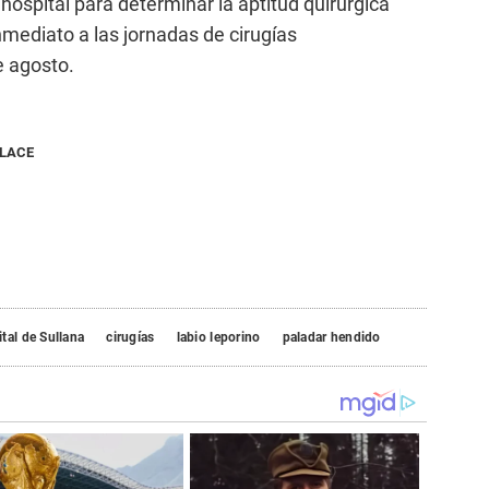
 hospital para determinar la aptitud quirúrgica
nmediato a las jornadas de cirugías
e agosto.
NLACE
tal de Sullana
cirugías
labio leporino
paladar hendido