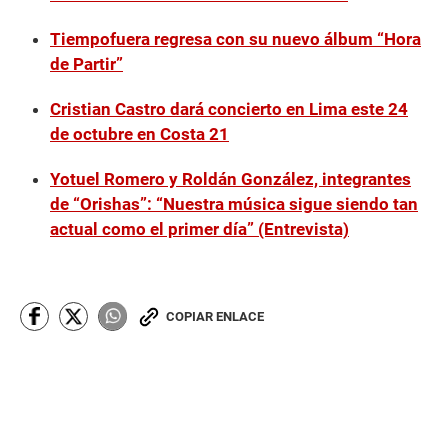
m
i
Tiempofuera regresa con su nuevo álbum “Hora
n
u
de Partir”
t
e
Cristian Castro dará concierto en Lima este 24
s
,
de octubre en Costa 21
2
8
s
Yotuel Romero y Roldán González, integrantes
e
de “Orishas”: “Nuestra música sigue siendo tan
c
o
actual como el primer día” (Entrevista)
n
d
s
COPIAR ENLACE