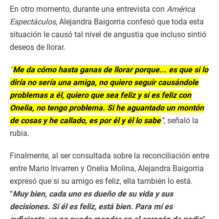
En otro momento, durante una entrevista con
América
Espectáculos
, Alejandra Baigorria confesó que toda esta
situación le causó tal nivel de angustia que incluso sintió
deseos de llorar.
“
Me da cómo hasta ganas de llorar porque... es que si lo
diría no sería una amiga, no quiero seguir causándole
problemas a él, quiero que sea feliz y si es feliz con
Onelia, no tengo problema. Si he aguantado un montón
de cosas y he callado, es por él y él lo sabe
”,
señaló la
rubia.
Finalmente, al ser consultada sobre la reconciliación entre
entre Mario Irivarren y Onelia Molina, Alejandra Baigorria
expresó que si su amigo es feliz, ella también lo está.
“
Muy bien, cada uno es dueño de su vida y sus
decisiones. Si él es feliz, está bien. Para mí es