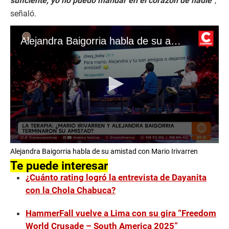
suficiente, yo no puedo mandar en el corazón de nadie
”,
señaló.
Alejandra Baigorria habla de su amistad con Mario Irivarren
0
Alejandra Baigorria habla de su amistad con Mario Irivarren
s
e
Te puede interesar
c
¿Cuánto rating logró la entrevista de Dayanita
o
n
con la Chola Chabuca?
d
s
o
HammerFall vuelve a Lima con su gira “Freedom
f
World Crusade – South America 2025”
3