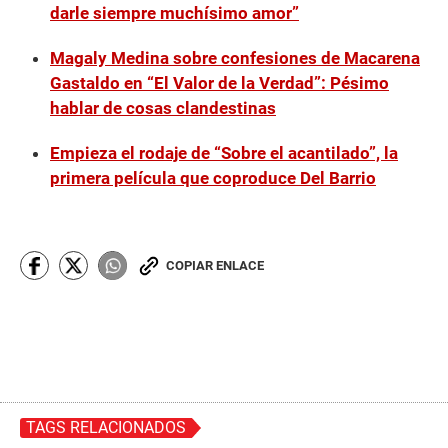
darle siempre muchísimo amor”
n
u
t
Magaly Medina sobre confesiones de Macarena
e
s
Gastaldo en “El Valor de la Verdad”: Pésimo
,
hablar de cosas clandestinas
5
2
s
Empieza el rodaje de “Sobre el acantilado”, la
e
c
primera película que coproduce Del Barrio
o
n
d
s
COPIAR ENLACE
TAGS RELACIONADOS