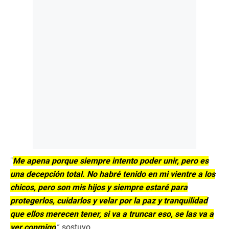
"
Me apena porque siempre intento poder unir, pero es
una decepción total. No habré tenido en mi vientre a los
chicos, pero son mis hijos y siempre estaré para
protegerlos, cuidarlos y velar por la paz y tranquilidad
que ellos merecen tener, si va a truncar eso, se las va a
ver conmigo
"
, sostuvo.