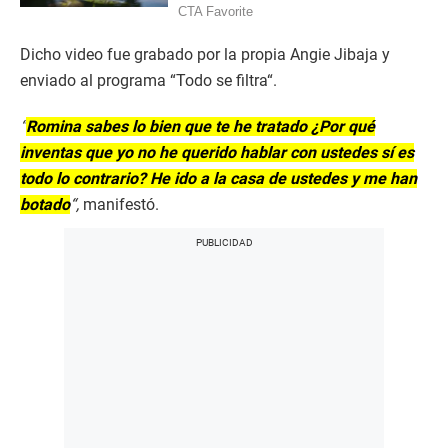
Dicho video fue grabado por la propia Angie Jibaja y
enviado al programa “Todo se filtra“.
“
Romina
sabes lo bien que te he tratado ¿Por qué
inventas que yo no he querido hablar con ustedes sí es
todo lo contrario? He ido a la casa de ustedes y me han
botado
“,
manifestó.