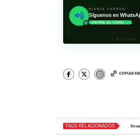
DIARIO CORREO
📲
Síguenos en WhatsApp 
UNIRME AL CANAL →
✓
📍 NOTICIAS 
COPIAR E
TAGS RELACIONADOS
Rosar