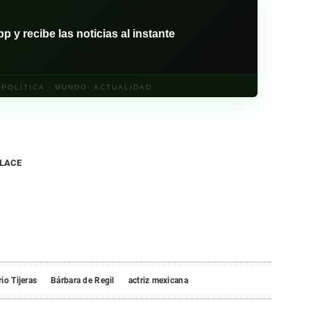
y recibe las noticias al instante
· POLÍTICA · MUNDO· ACTUALIDAD
NLACE
io Tijeras
Bárbara de Regil
actriz mexicana