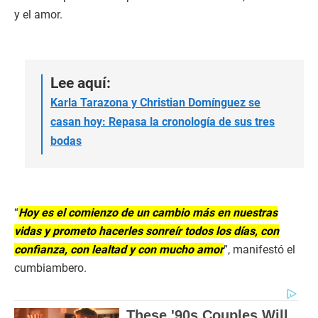
y el amor.
Lee aquí:
Karla Tarazona y Christian Domínguez se
casan hoy: Repasa la cronología de sus tres
bodas
“
Hoy es el comienzo de un cambio más en nuestras
vidas y prometo hacerles sonreír todos los días, con
confianza, con lealtad y con mucho amor
”, manifestó el
cumbiambero.