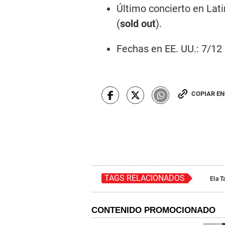
Último concierto en Lat
(
sold out
).
Fechas en EE. UU.: 7/12
COPIAR E
TAGS RELACIONADOS
Ela T