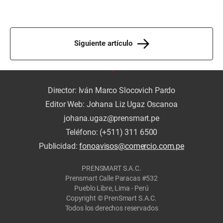
Siguiente artículo
Director: Iván Marco Slocovich Pardo
Editor Web: Johana Liz Ugaz Oscanoa
johana.ugaz@prensmart.pe
Teléfono: (+511) 311 6500
Publicidad:
fonoavisos@comercio.com.pe
PRENSMART S.A.C.
Prensmart Calle Paracas #532
Pueblo Libre, Lima - Perú
Copyright © PrenSmart S.A.C.
Todos los derechos reservados