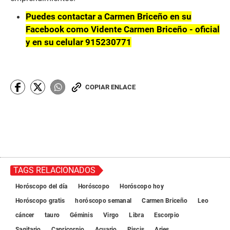
Puedes contactar a Carmen Briceño en su
Facebook como Vidente Carmen Briceño - oficial
y en su celular 915230771
COPIAR ENLACE
TAGS RELACIONADOS
Horóscopo del día
Horóscopo
Horóscopo hoy
Horóscopo gratis
horóscopo semanal
Carmen Briceño
Leo
cáncer
tauro
Géminis
Virgo
Libra
Escorpio
Sagitario
Capricornio
Acuario
Piscis
Aries