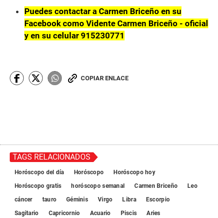
Puedes contactar a Carmen Briceño en su
Facebook como Vidente Carmen Briceño - oficial
y en su celular 915230771
COPIAR ENLACE
TAGS RELACIONADOS
Horóscopo del día
Horóscopo
Horóscopo hoy
Horóscopo gratis
horóscopo semanal
Carmen Briceño
Leo
cáncer
tauro
Géminis
Virgo
Libra
Escorpio
Sagitario
Capricornio
Acuario
Piscis
Aries