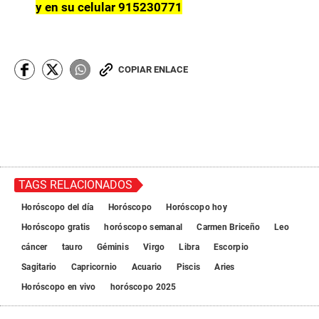
y en su celular 915230771
COPIAR ENLACE
TAGS RELACIONADOS
Horóscopo del día
Horóscopo
Horóscopo hoy
Horóscopo gratis
horóscopo semanal
Carmen Briceño
Leo
cáncer
tauro
Géminis
Virgo
Libra
Escorpio
Sagitario
Capricornio
Acuario
Piscis
Aries
Horóscopo en vivo
horóscopo 2025