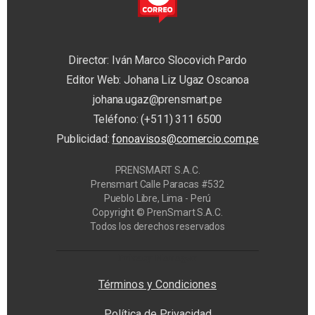
Director: Iván Marco Slocovich Pardo
Editor Web: Johana Liz Ugaz Oscanoa
johana.ugaz@prensmart.pe
Teléfono: (+511) 311 6500
Publicidad:
fonoavisos@comercio.com.pe
PRENSMART S.A.C.
Prensmart Calle Paracas #532
Pueblo Libre, Lima - Perú
Copyright © PrenSmart S.A.C.
Todos los derechos reservados
Privacy Manager
Términos y Condiciones
Política de Privacidad