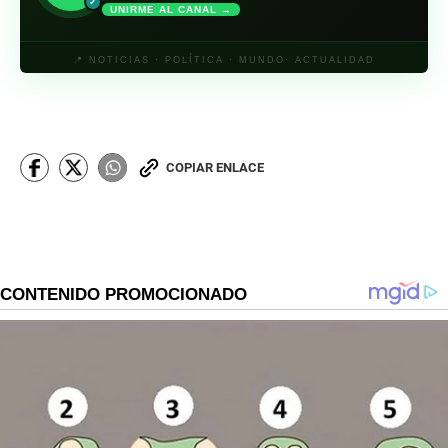
✓
UNIRME AL CANAL →
📍 NOTICIAS · POLÍTICA · MUNDO· ACTUALIDAD
COPIAR ENLACE