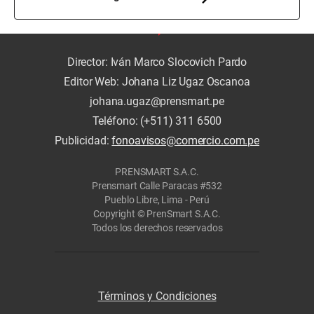
Director: Iván Marco Slocovich Pardo
Editor Web: Johana Liz Ugaz Oscanoa
johana.ugaz@prensmart.pe
Teléfono: (+511) 311 6500
Publicidad:
fonoavisos@comercio.com.pe
PRENSMART S.A.C.
Prensmart Calle Paracas #532
Pueblo Libre, Lima - Perú
Copyright © PrenSmart S.A.C.
Todos los derechos reservados
Términos y Condiciones