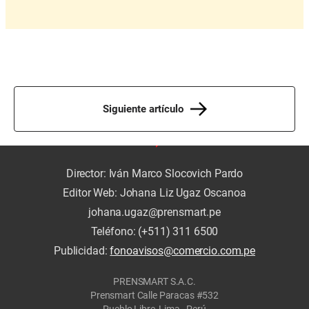
Siguiente artículo
Director: Iván Marco Slocovich Pardo
Editor Web: Johana Liz Ugaz Oscanoa
johana.ugaz@prensmart.pe
Teléfono: (+511) 311 6500
Publicidad:
fonoavisos@comercio.com.pe
PRENSMART S.A.C.
Prensmart Calle Paracas #532