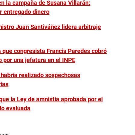
en la campaña de Susana Villarán:
r entregado dinero
stro Juan Santiváñez lidera arbitraje
a que congresista Francis Paredes cobró
 por una jefatura en el INPE
 habría realizado sospechosas
rias
ue la Ley de amnistía aprobada por el
do evaluada