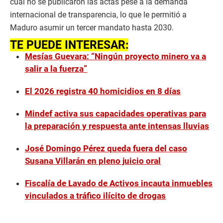
cual no se publicaron las actas pese a la demanda
internacional de transparencia, lo que le permitió a
Maduro asumir un tercer mandato hasta 2030.
TE PUEDE INTERESAR:
Mesías Guevara: “Ningún proyecto minero va a
salir a la fuerza”
El 2026 registra 40 homicidios en 8 días
Mindef activa sus capacidades operativas para
la preparación y respuesta ante intensas lluvias
José Domingo Pérez queda fuera del caso
Susana Villarán en pleno juicio oral
Fiscalía de Lavado de Activos incauta inmuebles
vinculados a tráfico ilícito de drogas