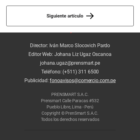
Siguiente artículo
Director: Iván Marco Slocovich Pardo
Editor Web: Johana Liz Ugaz Oscanoa
johana.ugaz@prensmart.pe
Teléfono: (+511) 311 6500
Publicidad:
fonoavisos@comercio.com.pe
PRENSMART S.A.C.
Prensmart Calle Paracas #532
Pueblo Libre, Lima - Perú
Copyright © PrenSmart S.A.C.
Todos los derechos reservados