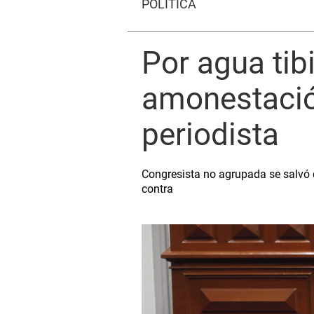
POLÍTICA
Por agua tib
amonestació
periodista
Congresista no agrupada se salvó d
contra