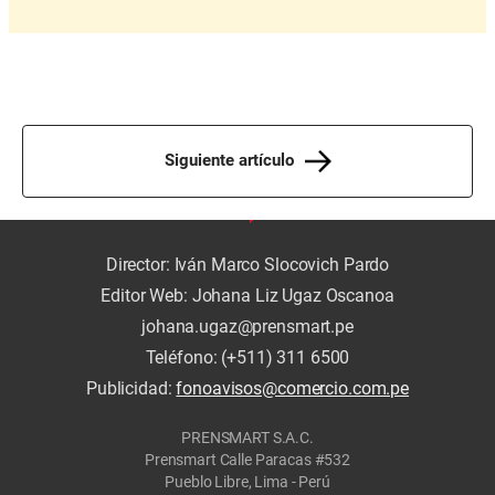
Siguiente artículo
Director: Iván Marco Slocovich Pardo
Editor Web: Johana Liz Ugaz Oscanoa
johana.ugaz@prensmart.pe
Teléfono: (+511) 311 6500
Publicidad:
fonoavisos@comercio.com.pe
PRENSMART S.A.C.
Prensmart Calle Paracas #532
Pueblo Libre, Lima - Perú