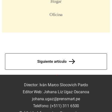
Siguiente artículo
Director: Iván Marco Slocovich Pardo
Editor Web: Johana Liz Ugaz Oscanoa
johana.ugaz@prensmart.pe
Teléfono: (+511) 311 6500