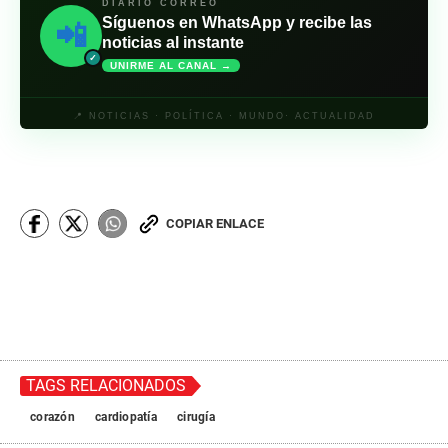
DIARIO CORREO
Síguenos en WhatsApp y recibe las
📲
noticias al instante
✓
UNIRME AL CANAL →
📍 NOTICIAS · POLÍTICA · MUNDO· ACTUALIDAD
COPIAR ENLACE
TAGS RELACIONADOS
corazón
cardiopatía
cirugía