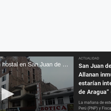
ACTUALIDAD
Correo | Operativo en hostal en San Juan de Lurigancho
San Juan de
Allanan in
estarían int
de Aragua”
La mañana de este 
Perú (PNP) y Fisca