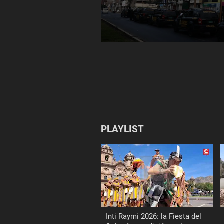
0
seconds
of
7
minutes,
19
seconds
Volume
90%
PLAYLIST
Inti Raymi 2026: la Fiesta del