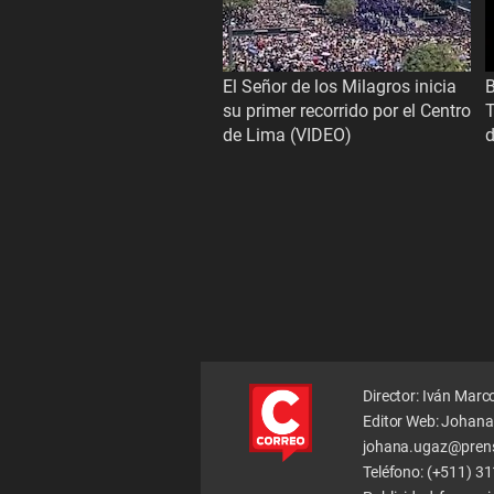
El Señor de los Milagros inicia
B
su primer recorrido por el Centro
T
de Lima (VIDEO)
d
Director: Iván Marc
Editor Web: Johana
johana.ugaz@pren
Teléfono: (+511) 3