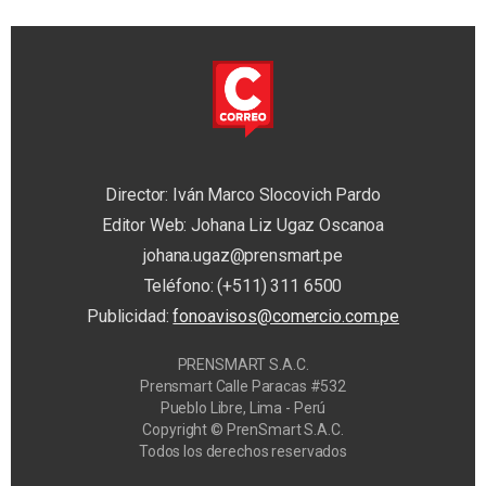
Director: Iván Marco Slocovich Pardo
Editor Web: Johana Liz Ugaz Oscanoa
johana.ugaz@prensmart.pe
Teléfono: (+511) 311 6500
Publicidad:
fonoavisos@comercio.com.pe
PRENSMART S.A.C.
Prensmart Calle Paracas #532
Pueblo Libre, Lima - Perú
Copyright © PrenSmart S.A.C.
Todos los derechos reservados