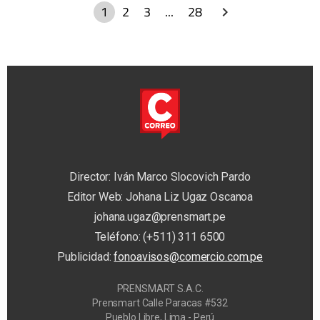
1
2
3
...
28
Director: Iván Marco Slocovich Pardo
Editor Web: Johana Liz Ugaz Oscanoa
johana.ugaz@prensmart.pe
Teléfono: (+511) 311 6500
Publicidad:
fonoavisos@comercio.com.pe
PRENSMART S.A.C.
Prensmart Calle Paracas #532
Pueblo Libre, Lima - Perú