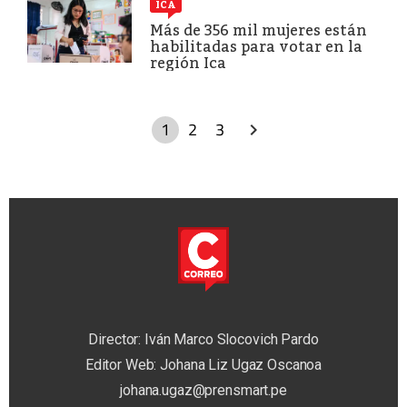
ICA
Más de 356 mil mujeres están
habilitadas para votar en la
región Ica
1
2
3
Director: Iván Marco Slocovich Pardo
Editor Web: Johana Liz Ugaz Oscanoa
johana.ugaz@prensmart.pe