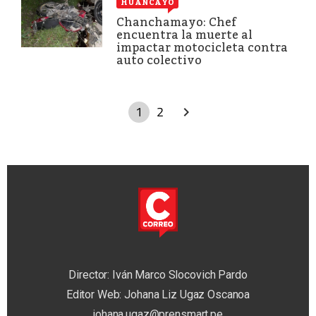
HUANCAYO
Chanchamayo: Chef
encuentra la muerte al
impactar motocicleta contra
auto colectivo
1
2
Director: Iván Marco Slocovich Pardo
Editor Web: Johana Liz Ugaz Oscanoa
johana.ugaz@prensmart.pe